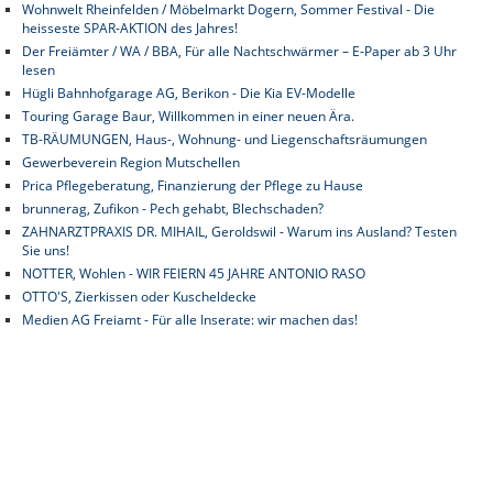
Wohnwelt Rheinfelden / Möbelmarkt Dogern, Sommer Festival - Die
heisseste SPAR-AKTION des Jahres!
Der Freiämter / WA / BBA, Für alle Nachtschwärmer – E-Paper ab 3 Uhr
lesen
Hügli Bahnhofgarage AG, Berikon - Die Kia EV-Modelle
Touring Garage Baur, Willkommen in einer neuen Ära.
TB-RÄUMUNGEN, Haus-, Wohnung- und Liegenschaftsräumungen
Gewerbeverein Region Mutschellen
Prica Pflegeberatung, Finanzierung der Pflege zu Hause
brunnerag, Zufikon - Pech gehabt, Blechschaden?
ZAHNARZTPRAXIS DR. MIHAIL, Geroldswil - Warum ins Ausland? Testen
Sie uns!
NOTTER, Wohlen - WIR FEIERN 45 JAHRE ANTONIO RASO
OTTO'S, Zierkissen oder Kuscheldecke
Medien AG Freiamt - Für alle Inserate: wir machen das!