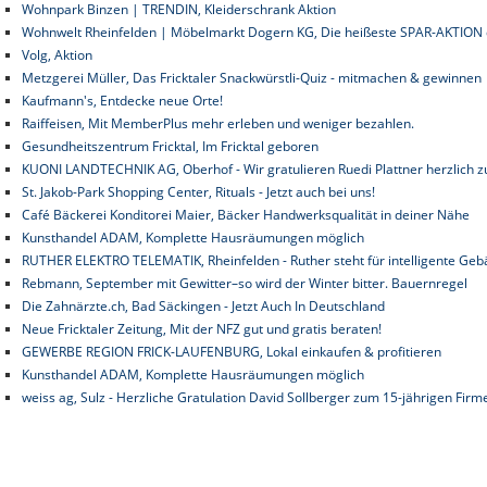
Wohnpark Binzen | TRENDIN, Kleiderschrank Aktion
Wohnwelt Rheinfelden | Möbelmarkt Dogern KG, Die heißeste SPAR-AKTION d
Volg, Aktion
Metzgerei Müller, Das Fricktaler Snackwürstli-Quiz - mitmachen & gewinnen
Kaufmann's, Entdecke neue Orte!
Raiffeisen, Mit MemberPlus mehr erleben und weniger bezahlen.
Gesundheitszentrum Fricktal, Im Fricktal geboren
KUONI LANDTECHNIK AG, Oberhof - Wir gratulieren Ruedi Plattner herzlich z
St. Jakob-Park Shopping Center, Rituals - Jetzt auch bei uns!
Café Bäckerei Konditorei Maier, Bäcker Handwerksqualität in deiner Nähe
Kunsthandel ADAM, Komplette Hausräumungen möglich
RUTHER ELEKTRO TELEMATIK, Rheinfelden - Ruther steht für intelligente Ge
Rebmann, September mit Gewitter–so wird der Winter bitter. Bauernregel
Die Zahnärzte.ch, Bad Säckingen - Jetzt Auch In Deutschland
Neue Fricktaler Zeitung, Mit der NFZ gut und gratis beraten!
GEWERBE REGION FRICK-LAUFENBURG, Lokal einkaufen & profitieren
Kunsthandel ADAM, Komplette Hausräumungen möglich
weiss ag, Sulz - Herzliche Gratulation David Sollberger zum 15-jährigen Firm