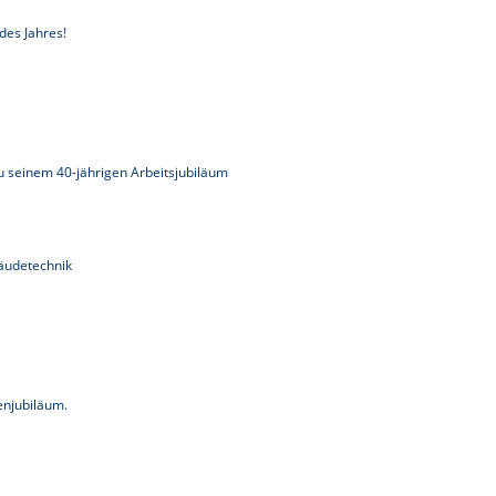
es Jahres!
u seinem 40-jährigen Arbeitsjubiläum
bäudetechnik
enjubiläum.