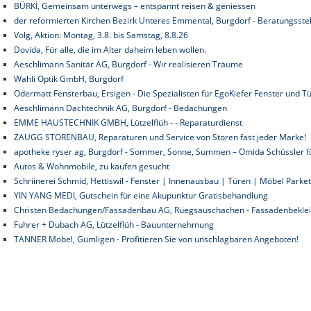
BÜRKİ, Gemeinsam unterwegs – entspannt reisen & geniessen
der reformierten Kirchen Bezirk Unteres Emmental, Burgdorf - Beratungsstell
Volg, Aktion: Montag, 3.8. bis Samstag, 8.8.26
Dovida, Für alle, die im Alter daheim leben wollen.
Aeschlimann Sanitär AG, Burgdorf - Wir realisieren Träume
Wahli Optik GmbH, Burgdorf
Odermatt Fensterbau, Ersigen - Die Spezialisten für EgoKiefer Fenster und T
Aeschlimann Dachtechnik AG, Burgdorf - Bedachungen
EMME HAUSTECHNIK GMBH, Lützelflüh - - Reparaturdienst
ZAUGG STORENBAU, Reparaturen und Service von Storen fast jeder Marke!
apotheke ryser ag, Burgdorf - Sommer, Sonne, Summen – Omida Schüssler f
Autos & Wohnmobile, zu kaufen gesucht
Schriinerei Schmid, Hettiswil - Fenster | Innenausbau | Türen | Möbel Park
YIN YANG MEDI, Gutschein für eine Akupunktur Gratisbehandlung
Christen Bedachungen/Fassadenbau AG, Rüegsauschachen - Fassadenbeklei
Fuhrer + Dubach AG, Lützelflüh - Bauunternehmung
TANNER Möbel, Gümligen - Profitieren Sie von unschlagbaren Angeboten!