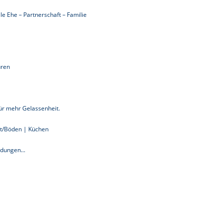
e Ehe – Partnerschaft – Familie
üren
ür mehr Gelassenheit.
ett/Böden | Küchen
dungen...